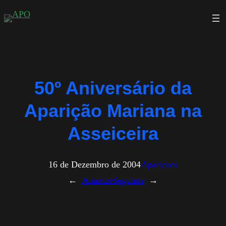
Saltar
para
o
conteúdo
50º Aniversário da
Aparição Mariana na
Asseiceira
16 de Dezembro de 2004
Apariçoes
←
Anterior
Seguinte
→