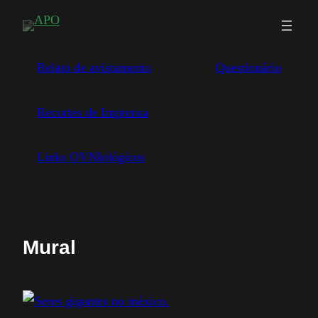
Saltar
para
o
Relato de avistamento
Questionário
conteúdo
Recortes de Imprensa
Links OVNIológicos
Mural