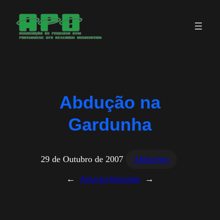
Saltar
para
o
conteúdo
Abdução na
Gardunha
29 de Outubro de 2007
Abduções
←
Anterior
Seguinte
→