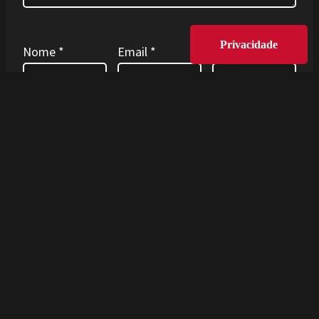
Privacidade
Nome
*
Email
*
Site
Guardar o meu nome, email e site neste
navegador para a próxima vez que eu comentar.
Deixe este campo em branco