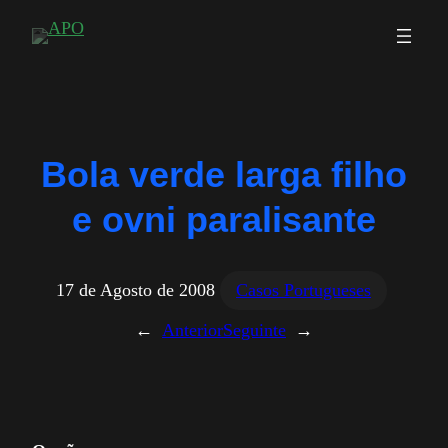
Saltar
para
o
conteúdo
Bola verde larga filho
e ovni paralisante
17 de Agosto de 2008
Casos Portugueses
←
Anterior
Seguinte
→