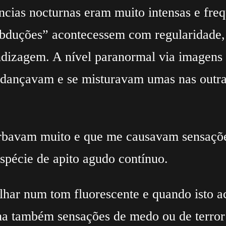
ncias nocturnas eram muito intensas e freq
abduções” acontecessem com regularidade,
ndizagem. A nível paranormal via imagens 
e dançavam e se misturavam umas nas outra
rbavam muito e que me causavam sensações
spécie de apito agudo contínuo.
lhar num tom fluorescente e quando isto a
ha também sensações de medo ou de terro