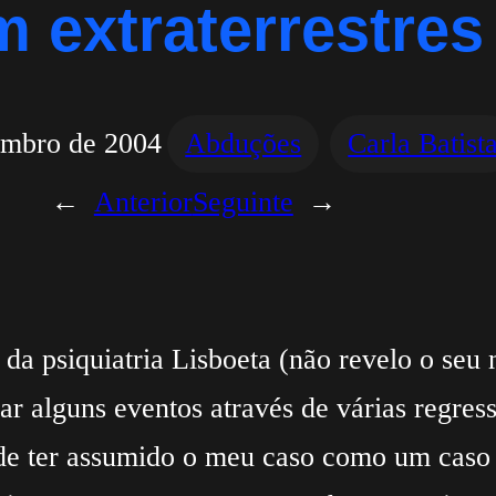
 extraterrestres
embro de 2004
Abduções
Carla Batist
←
Anterior
Seguinte
→
a psiquiatria Lisboeta (não revelo o seu 
ar alguns eventos através de várias regres
de ter assumido o meu caso como um caso