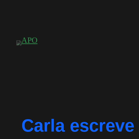
Saltar
para
o
conteúdo
Carla escreve