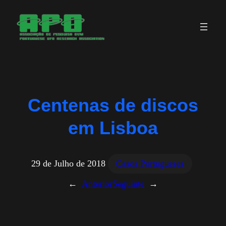
Saltar
para
o
conteúdo
Centenas de discos
em Lisboa
29 de Julho de 2018
Casos Portugueses
←
Anterior
Seguinte
→