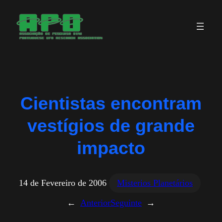
Saltar
para
o
conteúdo
Cientistas encontram
vestígios de grande
impacto
14 de Fevereiro de 2006
Misterios Planetários
←
Anterior
Seguinte
→