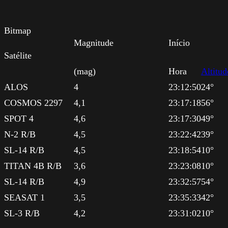
Bitmap
Magnitude
Início
Satélite
(mag)
Hora
Altitud
ALOS
4
23:12:50
24°
COSMOS 2297
4,1
23:17:18
56°
SPOT 4
4,6
23:17:30
49°
N-2 R/B
4,5
23:22:42
39°
SL-14 R/B
4,5
23:18:54
10°
TITAN 4B R/B
3,6
23:23:08
10°
SL-14 R/B
4,9
23:32:57
54°
SEASAT 1
3,5
23:35:33
42°
SL-3 R/B
4,2
23:31:02
10°