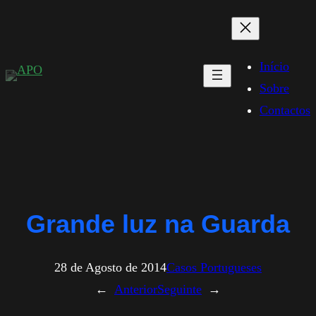
Saltar
para
o
Início
conteúdo
Sobre
Contactos
Grande luz na Guarda
28 de Agosto de 2014
Casos Portugueses
←
Anterior
Seguinte
→