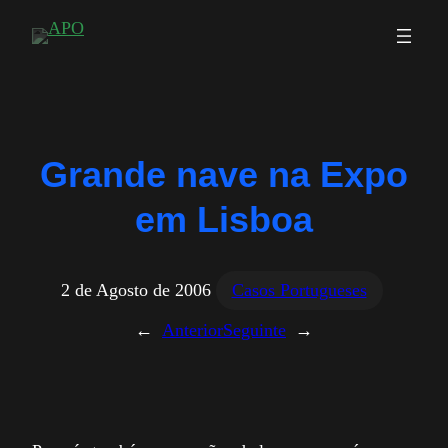
Saltar
para
o
conteúdo
Grande nave na Expo
em Lisboa
2 de Agosto de 2006
Casos Portugueses
←
Anterior
Seguinte
→