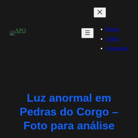
Saltar
para
o
Início
conteúdo
Sobre
Contactos
Luz anormal em
Pedras do Corgo –
Foto para análise