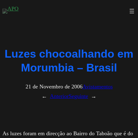
Saltar
para
o
conteúdo
Luzes chocoalhando em
Morumbia – Brasil
21 de Novembro de 2006
Avistamentos
←
Anterior
Seguinte
→
As luzes foram em direcção ao Bairro do Taboão que é do