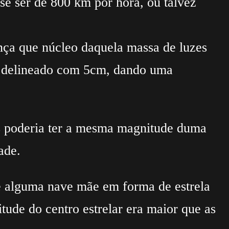
sse ser de 800 km por hora, ou talvez
nça que núcleo daquela massa de luzes
s delineado com 5cm, dando uma
s poderia ter a mesma magnitude duma
ade.
de alguma nave mãe em forma de estrela
ude do centro estrelar era maior que as