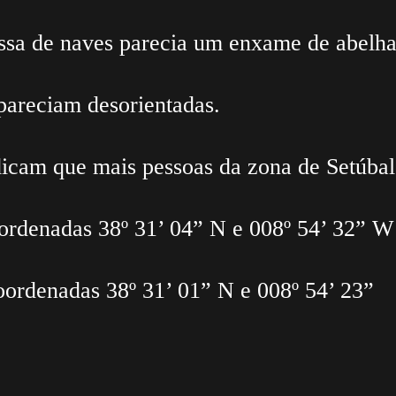
sa de naves parecia um enxame de abelhas
pareciam desorientadas.
icam que mais pessoas da zona de Setúbal
oordenadas 38º 31’ 04” N e 008º 54’ 32” W
oordenadas 38º 31’ 01” N e 008º 54’ 23”