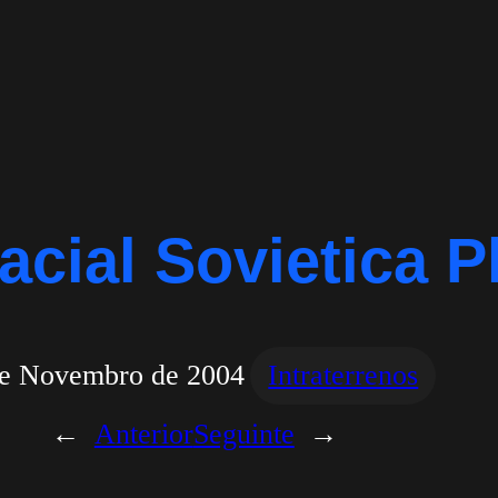
cial Sovietica P
de Novembro de 2004
Intraterrenos
←
Anterior
Seguinte
→