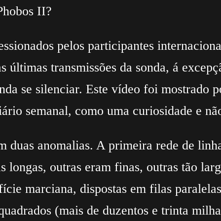
Phobos II?
essionados pelos participantes internacion
s últimas transmissões da sonda, á excepçã
da se silenciar. Este vídeo foi mostrado p
iário semanal, como uma curiosidade e n
m duas anomalias. A primeira rede de linha
 longas, outras eram finas, outras tão lar
ície marciana, dispostas em filas paralela
 quadrados (mais de duzentos e trinta milh