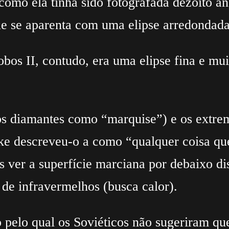
 como ela tinha sido fotografada dezoito an
e se aparenta com uma elipse arredondada
os II, contudo, era uma elipse fina e mu
os diamantes como “marquise”) e os extre
ke descreveu-o a como “qualquer coisa que
ver a superfície marciana por debaixo diss
 de infravermelhos (busca calor).
 pelo qual os Soviéticos não sugeriram que