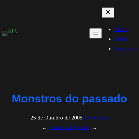
Saltar
para
o
Início
conteúdo
Sobre
Contactos
Monstros do passado
25 de Outubro de 2005
Astronomia
←
Anterior
Seguinte
→