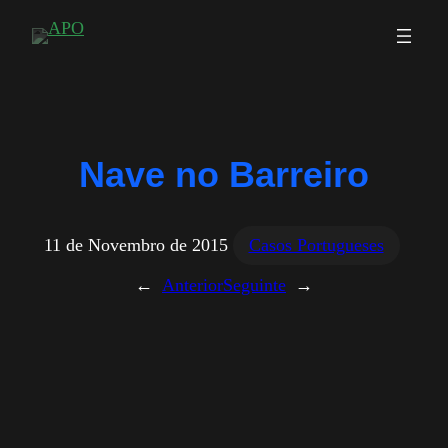
Saltar
para
o
conteúdo
Nave no Barreiro
11 de Novembro de 2015
Casos Portugueses
←
Anterior
Seguinte
→