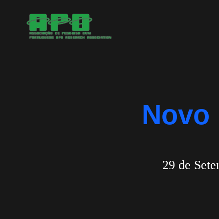
Saltar
para
o
conteúdo
Novo 
29 de Set