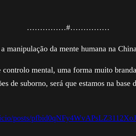
……………#……………
e a manipulação da mente humana na China
de controlo mental, uma forma muito brand
ões de suborno, será que estamos na base d
.aparicio/posts/pfbid0qNFy4WvAPsLZ3