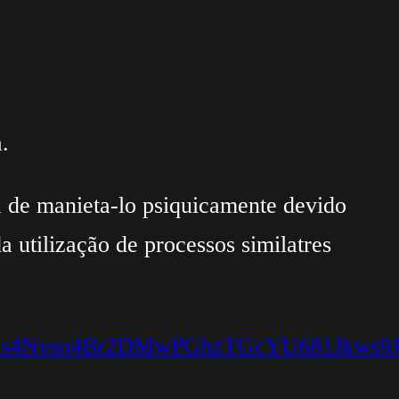
.
a de manieta-lo psiquicamente devido
a utilização de processos similatres
112XoJs4Nvso4Br2DMwPGhzTGcYU681Jkw