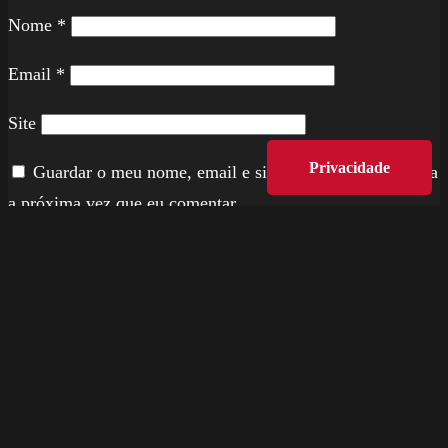
Nome
*
Email
*
Site
Privacidade
Guardar o meu nome, email e site neste navegador para
a próxima vez que eu comentar.
Deixe este campo em branco