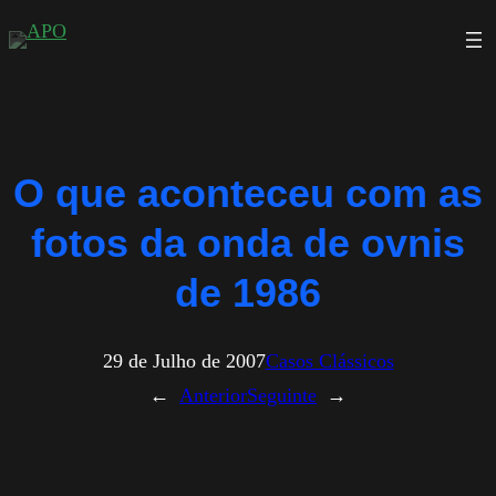
Saltar
para
o
conteúdo
O que aconteceu com as
fotos da onda de ovnis
de 1986
29 de Julho de 2007
Casos Clássicos
←
Anterior
Seguinte
→