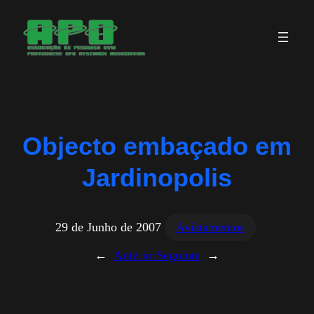
Saltar
para
o
conteúdo
Objecto embaçado em
Jardinopolis
29 de Junho de 2007
Avistamentos
←
Anterior
Seguinte
→