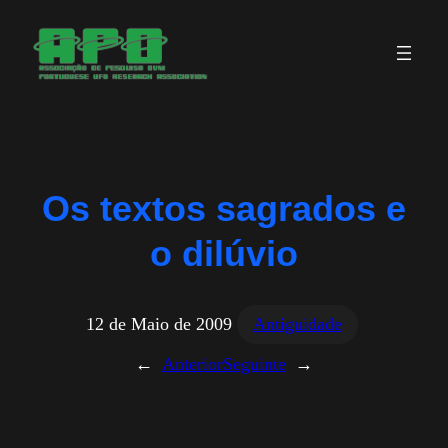
Saltar
para
o
conteúdo
Os textos sagrados e
o dilúvio
12 de Maio de 2009
Antiguidade
←
Anterior
Seguinte
→