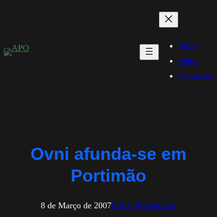
Saltar
para
o
Início
conteúdo
Sobre
Contactos
Ovni afunda-se em
Portimão
8 de Março de 2007
Casos Portugueses