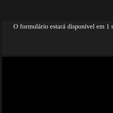
Deixe um comentário
O seu endereço de email não será pu
Comentário
*