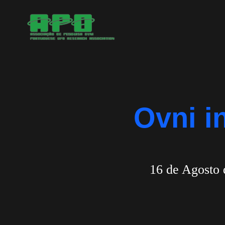
Saltar
para
o
conteúdo
Ovni i
16 de Agosto 