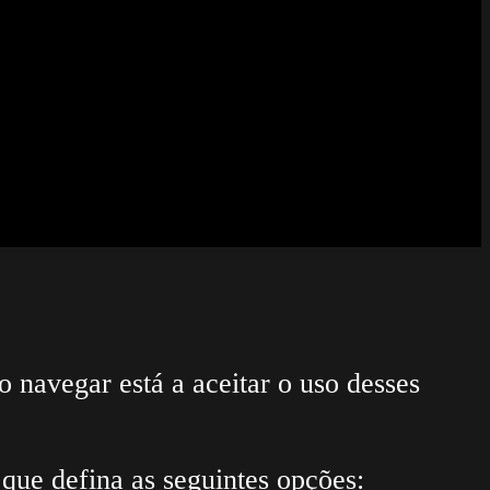
Site
u comentar.