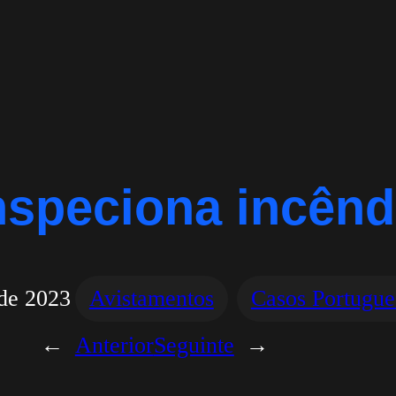
nspeciona incênd
de 2023
Avistamentos
Casos Portugue
←
Anterior
Seguinte
→