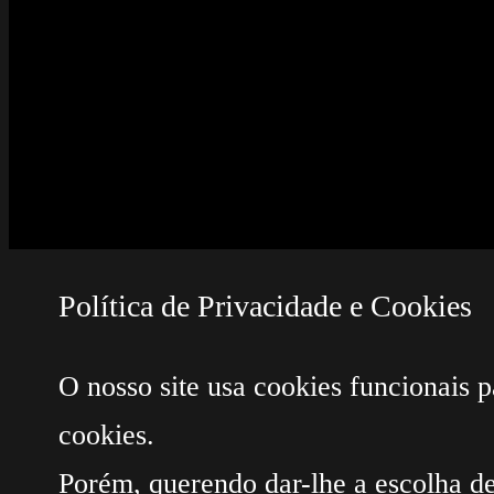
Nome
*
Guardar o meu nome, email e site 
Deixe este campo em branco