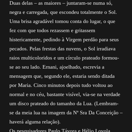
Duas delas – as maiores – juntaram-se numa só,
negra e carregada, que escondeu totalmente o Sol.
Uma brisa agradável tomou conta do lugar, o que
fez com que todos rezassem e gritassem
histericamente, pedindo à Virgem perdão para seus
pecados. Pelas frestas das nuvens, o Sol irradiava
raios multicoloridos e um círculo prateado formou-
se ao seu lado. Ernani, ajoelhado, escrevia a
mensagem que, segundo ele, estaria sendo ditada
por Maria. Cinco minutos depois tudo voltou ao
normal e no céu, bastante visível, via-se na verdade
um disco prateado do tamanho da Lua. (Lembram-
se da meia lua na imagem da Nª Sra Da Conceição –
haverá alguma relação).
Os pesquisadores Paulo Távora e Hélio Loyola