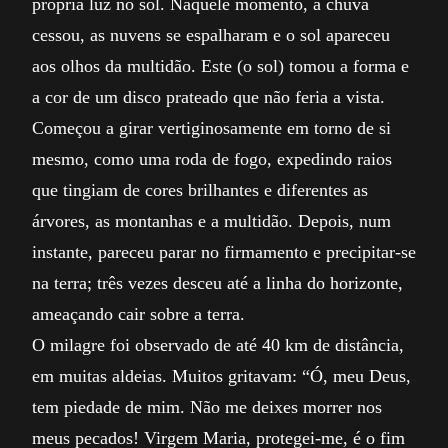
própria luz no sol. Naquele momento, a chuva
cessou, as nuvens se espalharam e o sol apareceu
aos olhos da multidão. Este (o sol) tomou a forma e
a cor de um disco prateado que não feria a vista.
Começou a girar vertiginosamente em torno de si
mesmo, como uma roda de fogo, expedindo raios
que tingiam de cores brilhantes e diferentes as
árvores, as montanhas e a multidão. Depois, num
instante, pareceu parar no firmamento e precipitar-se
na terra; três vezes desceu até a linha do horizonte,
ameaçando cair sobre a terra.
O milagre foi observado de até 40 km de distância,
em muitas aldeias. Muitos gritavam: “Ó, meu Deus,
tem piedade de mim. Não me deixes morrer nos
meus pecados! Virgem Maria, protegei-me, é o fim