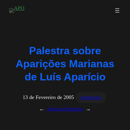
Saltar
para
o
conteúdo
Palestra sobre
Aparições Marianas
de Luís Aparício
13 de Fevereiro de 2005
Apariçoes
←
Anterior
Seguinte
→