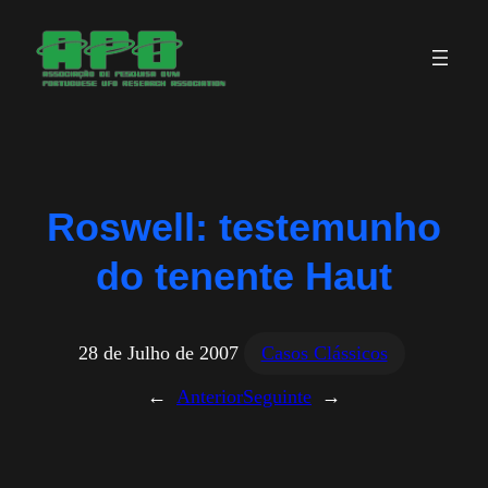
Saltar
para
o
conteúdo
Roswell: testemunho
do tenente Haut
28 de Julho de 2007
Casos Clássicos
←
Anterior
Seguinte
→