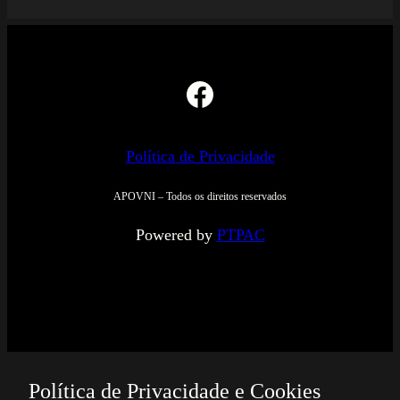
Campos obrigatórios marcados com
*
Comentário
*
Nome
*
Email
*
Site