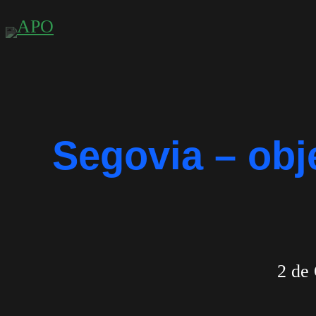
Saltar
para
o
conteúdo
Segovia – obj
2 de