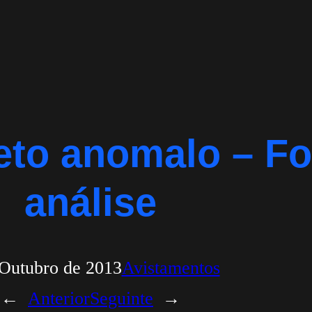
eto anomalo – Fo
análise
 Outubro de 2013
Avistamentos
←
Anterior
Seguinte
→