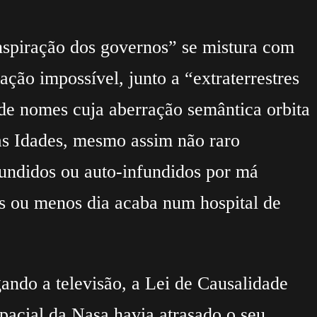
onspiração dos governos” se mistura com
ação impossível, junto a “extraterrestres
 de nomes cuja aberração semântica orbita
 das Idades, mesmo assim não raro
nfundidos ou auto-infundidos por má
is ou menos dia acaba num hospital de
gando a televisão, a Lei de Causalidade
pacial da Nasa havia atrasado o seu