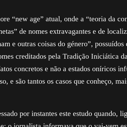
lore “new age” atual, onde a “teoria da c
netas” de nomes extravagantes e de localiz
onam e outras coisas do género”, possuídos
e nomes creditados pela Tradição Iniciática
 fatos concretos e não a estados oníricos i
so, e são tantos os casos que conheço, ma
ssado por instantes este estudo quando, li
 o jornalista informava que o vai-vem es