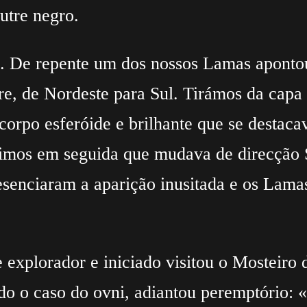
tre negro.
 De repente um dos nossos Lamas apontou 
re, de Nordeste para Sul. Tirámos da capa
rpo esferóide e brilhante que se destacav
imos em seguida que mudava de direcção S
senciaram a aparição inusitada e os Lama
e explorador e iniciado visitou o Mosteir
ado o caso do ovni, adiantou peremptório: