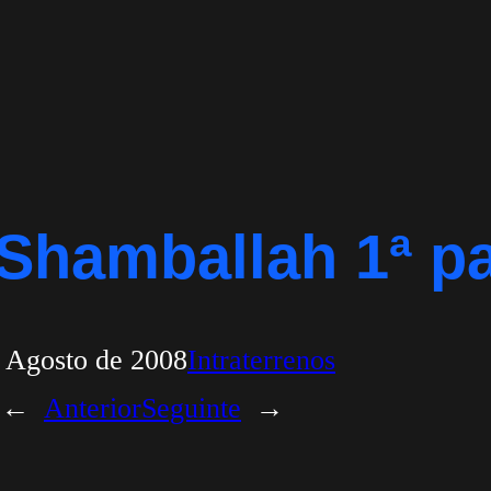
 Shamballah 1ª pa
 Agosto de 2008
Intraterrenos
←
Anterior
Seguinte
→