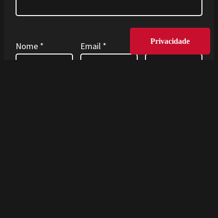
Privacidade
Nome
*
Email
*
Site
Guardar o meu nome, email e site neste
navegador para a próxima vez que eu comentar.
Deixe este campo em branco