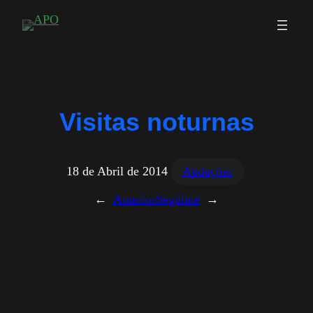
Saltar
para
o
conteúdo
Visitas noturnas
18 de Abril de 2014
Abduções
←
Anterior
Seguinte
→