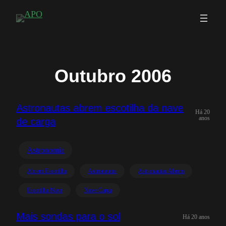
Saltar
para
o
conteúdo
Outubro 2006
Astronautas abrem escotilha da nave
Há 20
anos
de carga
Astronomia
Abrem Escotilha
Astronautas
Astronautas Abrem
Escotilha Nave
Nave Carga
Mais sondas para o sol
Há 20 anos