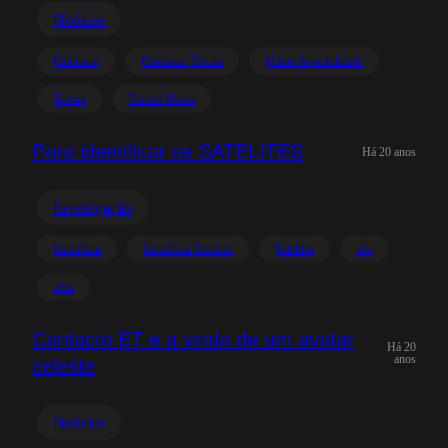
Noticias
Cientistas
Cientistas Testam
Manto Invisibilidade
Testam
Testam Manto
Para identificar os SATELITES
Há 20 anos
Investigação
Identificar
Identificar Satelites
Satelites
ufo
ufos
Contacto ET e a vinda de um avatar
Há 20
anos
celeste
Noticias