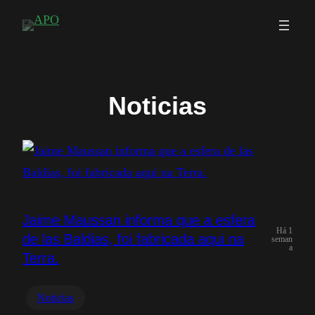
Saltar
para
o
conteúdo
Noticias
Jaime Maussan informa que a esfera
Há 1
de las Baldias, foi fabricada aqui na
seman
a
Terra.
Noticias