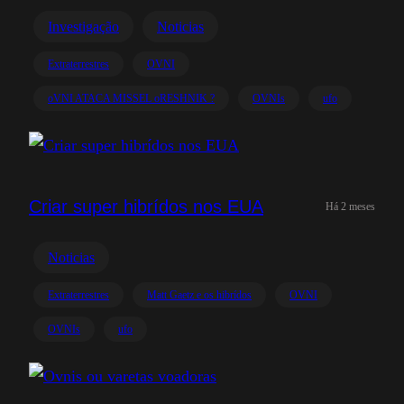
Investigação
Noticias
Extraterrestres
OVNI
oVNI ATACA MISSEL oRESHNIK ?
OVNIs
ufo
Criar super hibrídos nos EUA
Há 2 meses
Noticias
Extraterrestres
Matt Gaetz e os hibrídos
OVNI
OVNIs
ufo