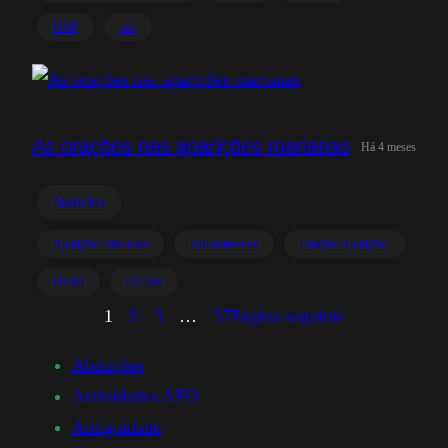
UAP
ufo
As orações nas aparições marianas
Há 4 meses
Noticias
Aparições Marianas
Extraterrestres
Orações Aparições
OVNI
OVNIs
1
2
3
…
37
Página seguinte
Abduções
Actividades APO
Antiguidade