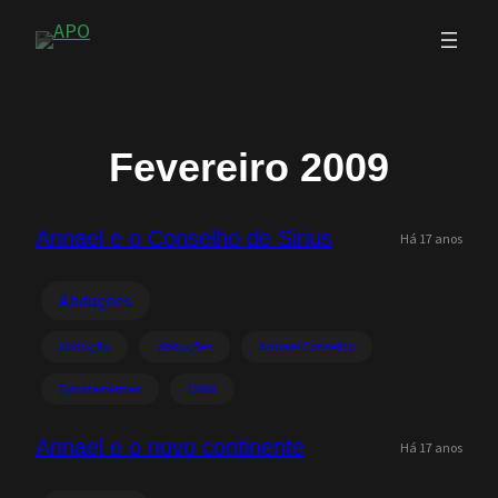
Saltar
para
o
conteúdo
Fevereiro 2009
Annael e o Conselho de Sirius
Há 17 anos
Abduções
Abdução
abduções
Annael Conselho
Extraterrestres
OVNI
Annael e o novo continente
Há 17 anos