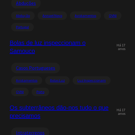
Abduções
Abdução
Annael Novo
Avistamentos
OVNI
Portugal
Bolas de luz inspeccionam o
Há 17
anos
Samouco
Casos Portugueses
Avistamentos
Bolas Luz
Luz Inspeccionam
OVNI
Porto
Os subterrâneos dão-nos tudo o que
Há 17
anos
precisamos
Intraterrenos