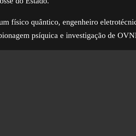
posse do Estado.
um físico quântico, engenheiro eletrotécn
espionagem psíquica e investigação de OVN