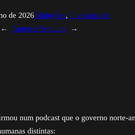
ho de 2026
Abduções
, 
Investigação
←
Anterior
Seguinte
→
firmou num podcast que o governo norte-a
humanas distintas: