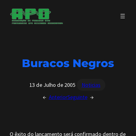
Saltar
para
o
conteúdo
Buracos Negros
13 de Julho de 2005
Noticias
←
Anterior
Seguinte
→
O êxito do lançamento será confirmado dentro de