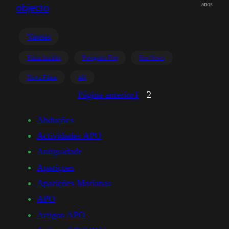
anos
objecto
Varetas
Filma Insólito
Fotografo Fox
Fox News
News Filma
ufo
Página anterior
1
2
Abduções
Actividades APO
Antiguidade
Apariçoes
Aparições Marianas
APO
Artigos APO