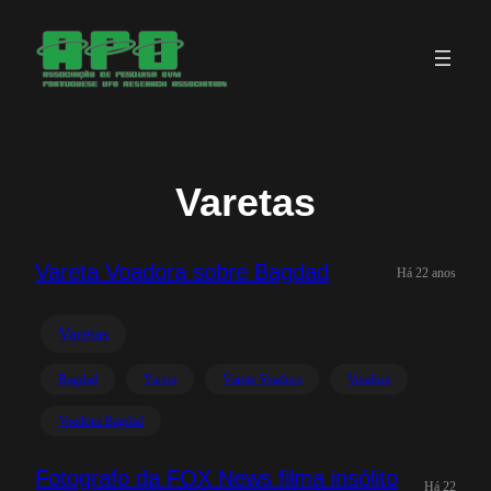
Saltar
para
o
conteúdo
Varetas
Vareta Voadora sobre Bagdad
Há 22 anos
Varetas
Bagdad
Vareta
Vareta Voadora
Voadora
Voadora Bagdad
Fotografo da FOX News filma insólito
Há 22