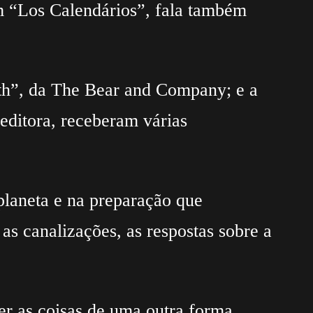
m “Los Calendários”, fala também
th”, da The Bear and Company; e a
ditora, receberam várias
planeta e na preparação que
s canalizações, as respostas sobre a
r as coisas de uma outra forma.