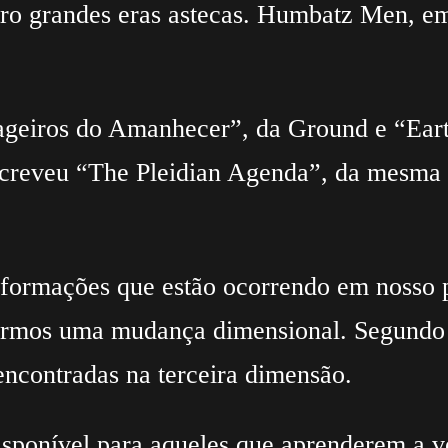
atro grandes eras astecas. Humbatz Men, e
ageiros do Amanhecer”, da Ground e “Ear
creveu “The Pleidian Agenda”, da mesma e
nsformações que estão ocorrendo em nosso 
armos uma mudança dimensional. Segundo a
encontradas na terceira dimensão.
ponível para aqueles que aprenderem a ve