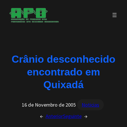
Saltar
para
o
conteúdo
Crânio desconhecido
encontrado em
Quixadá
16 de Novembro de 2005
Noticias
←
Anterior
Seguinte
→