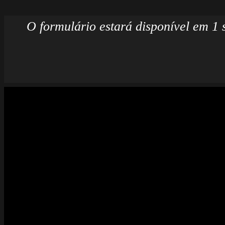
Deixe um comentário
O seu endereço de email não será pu
Comentário
*