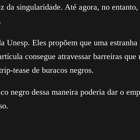
ez da singularidade. Até agora, no entanto
.
os da Unesp. Eles propõem que uma estranh
artícula consegue atravessar barreiras qu
trip-tease de buracos negros.
aco negro dessa maneira poderia dar o emp
so.