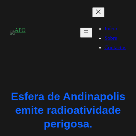
Saltar
para
o
Início
conteúdo
Sobre
Contactos
Esfera de Andinapolis
emite radioatividade
perigosa.