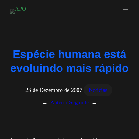
Saltar
para
o
conteúdo
Espécie humana está
evoluindo mais rápido
23 de Dezembro de 2007
Noticias
←
Anterior
Seguinte
→