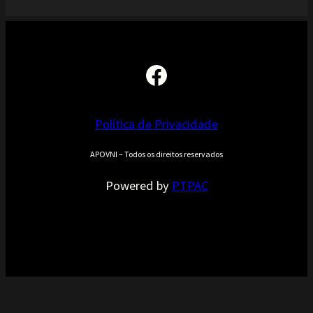
Campos obrigatórios marcados com
*
Comentário
*
Nome
*
Email
*
Site