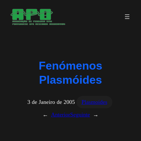
Saltar
para
o
conteúdo
Fenómenos
Plasmóides
3 de Janeiro de 2005
Plasmoides
←
Anterior
Seguinte
→