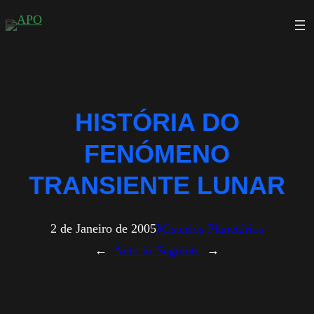
Saltar
para
o
conteúdo
HISTÓRIA DO
FENÓMENO
TRANSIENTE LUNAR
2 de Janeiro de 2005
Misterios Planetários
←
Anterior
Seguinte
→