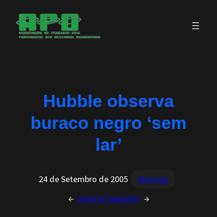
Saltar
para
o
conteúdo
Hubble observa
buraco negro ‘sem
lar’
24 de Setembro de 2005
Noticias
←
Anterior
Seguinte
→