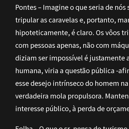
Pontes – Imagine o que seria de nó
tripular as caravelas e, portanto, 
hipoteticamente, é claro. Os vôos tr
com pessoas apenas, não com máquinas
diziam ser impossível é justamente 
humana, viria a questão pública -afin
esse desejo intrínseco do homem na e
verdadeira mola propulsora. Mantenh
interesse público, à perda de orçam
Folha – O que o sr. pensa do turismo