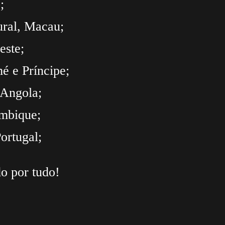
;
tural, Macau;
este;
é e Príncipe;
/Angola;
mbique;
ortugal;
o por tudo!