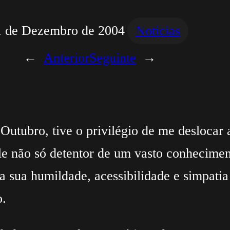
1 de Dezembro de 2004
Noticias
←
Anterior
Seguinte
→
utubro, tive o privilégio de me deslocar at
le não só detentor de um vasto conhecimen
a sua humildade, acessibilidade e simpatia
o.