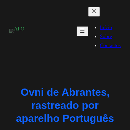
Saltar
para
o
Início
conteúdo
Sobre
Contactos
Ovni de Abrantes,
rastreado por
aparelho Português