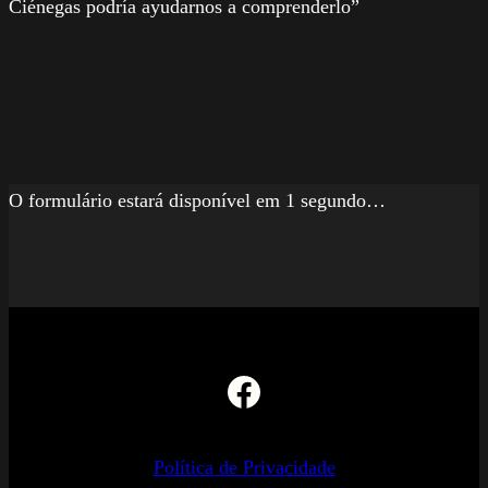
Ciénegas podría ayudarnos a comprenderlo”
Deixe um comentário
O seu endereço de email não será publicado.
Campos
obrigatórios marcados com
*
Comentário
*