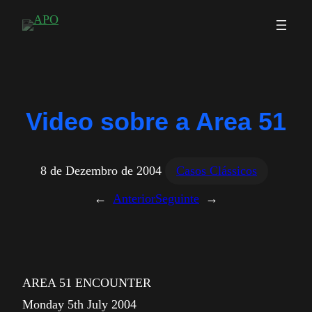
Saltar
para
o
conteúdo
Video sobre a Area 51
8 de Dezembro de 2004
Casos Clássicos
←
Anterior
Seguinte
→
AREA 51 ENCOUNTER
Monday 5th July 2004