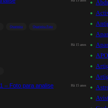
análise
Há 15 anos
Abd
Acti
Anti
Quarteira
Quarteira Foto
Apar
Apar
Há 15 anos
AP
Arti
Art
1 – Foto para analise
Há 15 anos
Astr
Avis