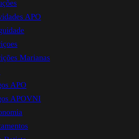
uções
vidades APO
guidade
içoes
ições Marianas
O
gos APO
igos APOVNI
onomia
tamentos