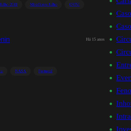
Carl
Julho 2011
Miraflores Julho
OVNI
Caso
Caso
Circ
nin
Há 15 anos
Circ
Entr
ua
NASA
Portugal
Even
Feno
Inho
Intr
Inve