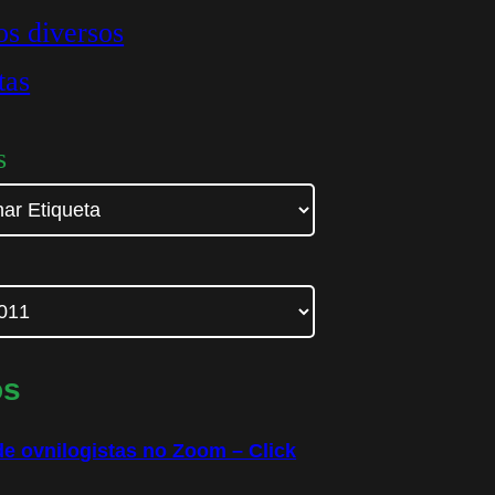
os diversos
tas
s
os
e ovnilogistas no Zoom – Click