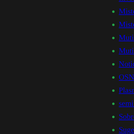
Mist
Mist
Muti
Muti
Noti
OSN
Plas
semi
Sob
Suge