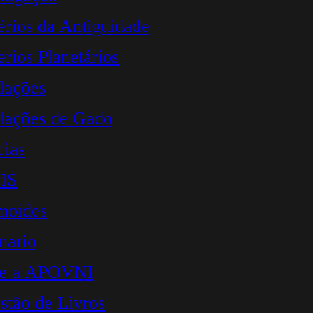
érios da Antiguidade
erios Planetários
lações
lações de Gado
cias
IS
moides
nario
re a APOVNI
stão de Livros