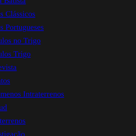
a Batista
s Clássicos
s Portugueses
ulos no Trigo
ulos Trigo
evista
tos
menos Intraterrenos
ud
aterrenos
stigação