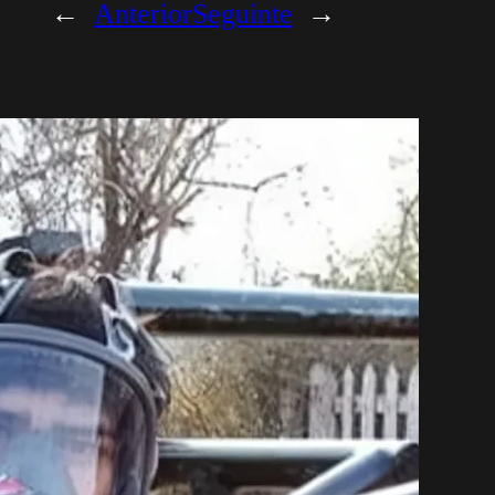
←
Anterior
Seguinte
→