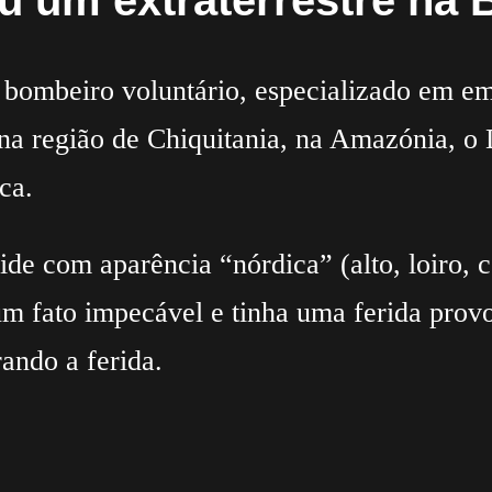
u um extraterrestre na B
 bombeiro voluntário, especializado em e
s na região de Chiquitania, na Amazónia, o
ca.
de com aparência “nórdica” (alto, loiro, c
 um fato impecável e tinha uma ferida pro
ando a ferida.