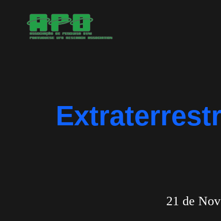
Saltar
para
o
conteúdo
Extraterrest
21 de Nov